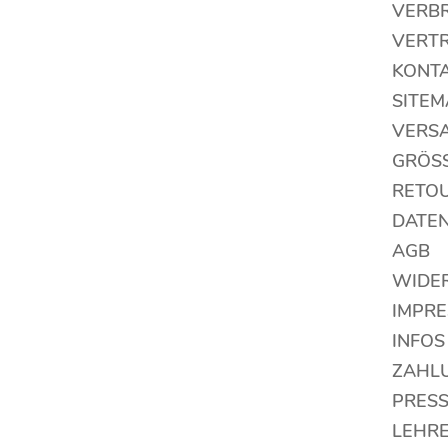
VERB
VERT
KONT
SITEM
VERS
GRÖS
RETO
DATE
AGB
WIDE
IMPR
INFOS
ZAHL
PRES
LEHRE