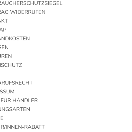
RAUCHERSCHUTZSIEGEL
RAG WIDERRUFEN
AKT
AP
ANDKOSTEN
SEN
UREN
NSCHUTZ
RRUFSRECHT
ESSUM
 FÜR HÄNDLER
UNGSARTEN
SE
R/INNEN-RABATT