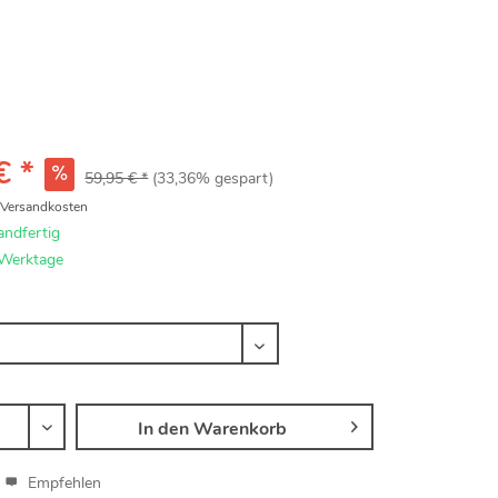
€ *
59,95 € *
(33,36% gespart)
. Versandkosten
andfertig
 Werktage
In den
Warenkorb
Empfehlen