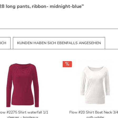
8 long pants, ribbon- midnight-blue"
UCH
KUNDEN HABEN SICH EBENFALLS ANGESEHEN
low #2275 Shirt waterfall 1/1
Flow #20 Shirt Boat Neck 3/4
sleeves - bordeaux
soft-white