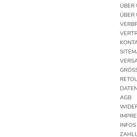
ÜBER
ÜBER
VERB
VERT
KONT
SITEM
VERS
GRÖS
RETO
DATE
AGB
WIDE
IMPR
INFOS
ZAHL