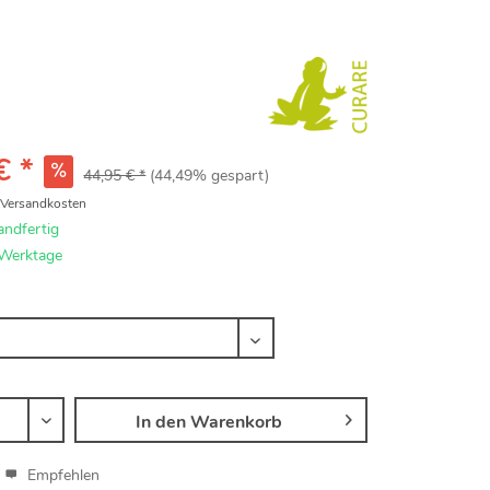
€ *
44,95 € *
(44,49% gespart)
. Versandkosten
andfertig
 Werktage
In den
Warenkorb
Empfehlen