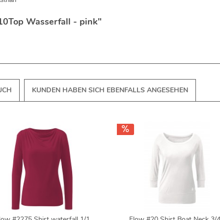
10Top Wasserfall - pink"
UCH
KUNDEN HABEN SICH EBENFALLS ANGESEHEN
low #2275 Shirt waterfall 1/1
Flow #20 Shirt Boat Neck 3/4