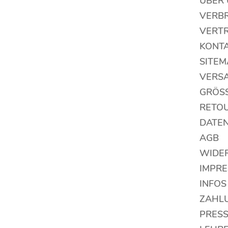
ÜBER
VERB
VERT
KONT
SITEM
VERS
GRÖS
RETO
DATE
AGB
WIDE
IMPR
INFOS
ZAHL
PRES