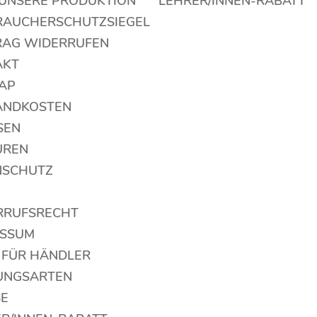
 UNSERE PRODUKTION
LEHRER/INNEN-RABATT
RAUCHERSCHUTZSIEGEL
RAG WIDERRUFEN
AKT
AP
ANDKOSTEN
SEN
UREN
NSCHUTZ
RRUFSRECHT
ESSUM
 FÜR HÄNDLER
UNGSARTEN
SE