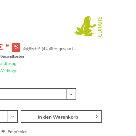
€ *
44,95 € *
(44,49% gespart)
. Versandkosten
andfertig
 Werktage
In den
Warenkorb
Empfehlen